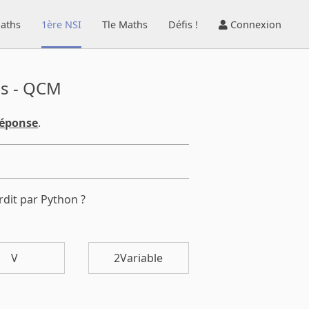
aths
1ère NSI
Tle Maths
Défis !
Connexion
es - QCM
réponse
.
rdit par Python ?
V
2Variable