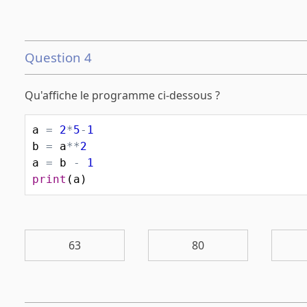
Question 4
Qu'affiche le programme ci-dessous ?
a
=
2
*
5
-
1
b
=
a
**
2
a
=
b
-
1
print
(
a
)
63
80