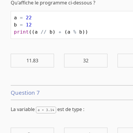
Qu'affiche le programme ci-dessous ?
a
=
22
b
=
12
print
((
a
//
b
)
+
(
a
%
b
))
11.83
32
Question 7
La variable
est de type :
a = 3.14