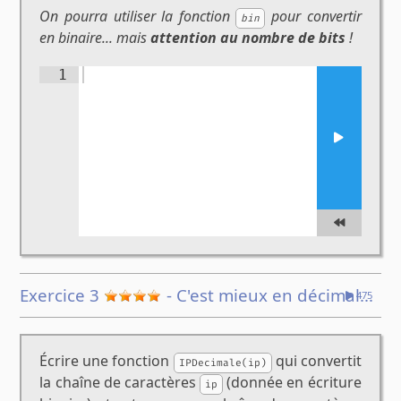
On pourra utiliser la fonction
pour convertir
bin
en binaire... mais
attention au nombre de bits
!
1
Exercice 3
- C'est mieux en décimal...
475
Écrire une fonction
qui convertit
IPDecimale(ip)
la chaîne de caractères
(donnée en écriture
ip