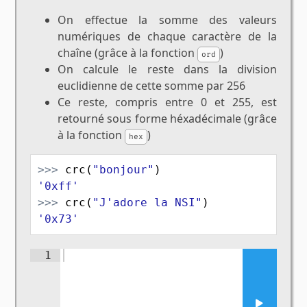
On effectue la somme des valeurs
numériques de chaque caractère de la
chaîne (grâce à la fonction
)
ord
On calcule le reste dans la division
euclidienne de cette somme par 256
Ce reste, compris entre 0 et 255, est
retourné sous forme héxadécimale (grâce
à la fonction
)
hex
>>>
crc
(
"bonjour"
)
'0xff'
>>>
crc
(
"J'adore la NSI"
)
'0x73'
1